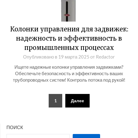
Колонки управления для задвижек:
надежность и эффективность в
промышленных процессах
Опубликовано в
19 марта 2025
от
Redactor
Ищете надежные колонки управления задвижками?
Обеспечьте безопасность и эффективность ваших
трубопроводных систем! Контроль потока под рукой!
Пагинация
1
Далее
записей
ПОИСК