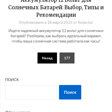
Солнечных Батарей: Выбор, Типы и
Рекомендации
Опубликовано в
18 марта 2025
от
Redactor
Ищете надежный аккумулятор 12 вольт для солнечных
батарей? Разберем, как выбрать идеальный вариант,
чтобы ваша солнечная система работала как часы!
Пагинация
Назад
177
записей
ПОИСК
Поиск