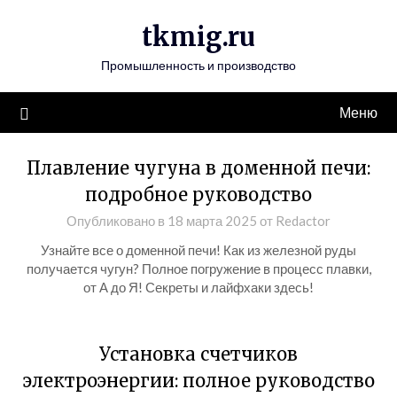
Перейти
tkmig.ru
к
содержимому
Промышленность и производство
Меню
Плавление чугуна в доменной печи:
подробное руководство
Опубликовано в
18 марта 2025
от
Redactor
Узнайте все о доменной печи! Как из железной руды
получается чугун? Полное погружение в процесс плавки,
от А до Я! Секреты и лайфхаки здесь!
Установка счетчиков
электроэнергии: полное руководство