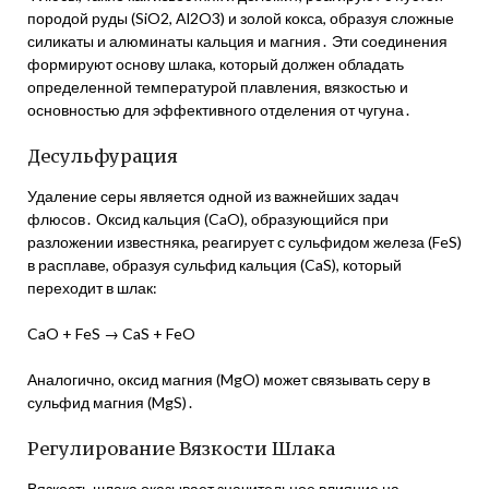
породой руды (SiO2, Al2O3) и золой кокса, образуя сложные
силикаты и алюминаты кальция и магния․ Эти соединения
формируют основу шлака, который должен обладать
определенной температурой плавления, вязкостью и
основностью для эффективного отделения от чугуна․
Десульфурация
Удаление серы является одной из важнейших задач
флюсов․ Оксид кальция (CaO), образующийся при
разложении известняка, реагирует с сульфидом железа (FeS)
в расплаве, образуя сульфид кальция (CaS), который
переходит в шлак:
CaO + FeS → CaS + FeO
Аналогично, оксид магния (MgO) может связывать серу в
сульфид магния (MgS)․
Регулирование Вязкости Шлака
Вязкость шлака оказывает значительное влияние на