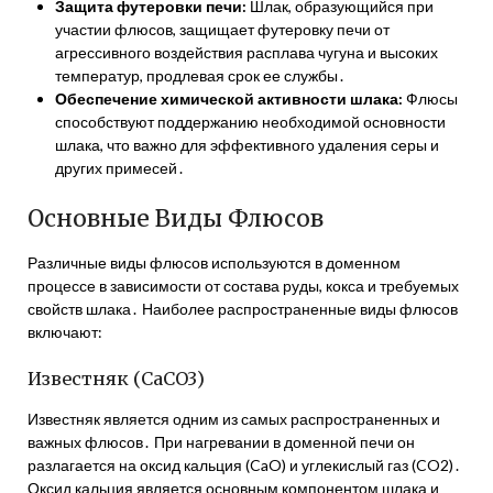
Защита футеровки печи:
Шлак, образующийся при
участии флюсов, защищает футеровку печи от
агрессивного воздействия расплава чугуна и высоких
температур, продлевая срок ее службы․
Обеспечение химической активности шлака:
Флюсы
способствуют поддержанию необходимой основности
шлака, что важно для эффективного удаления серы и
других примесей․
Основные Виды Флюсов
Различные виды флюсов используются в доменном
процессе в зависимости от состава руды, кокса и требуемых
свойств шлака․ Наиболее распространенные виды флюсов
включают:
Известняк (CaCO3)
Известняк является одним из самых распространенных и
важных флюсов․ При нагревании в доменной печи он
разлагается на оксид кальция (CaO) и углекислый газ (CO2)․
Оксид кальция является основным компонентом шлака и