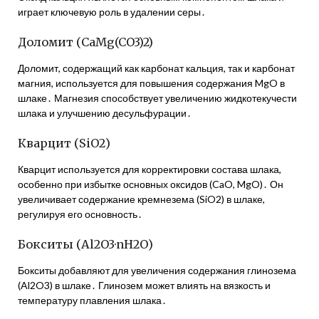
играет ключевую роль в удалении серы․
Доломит (CaMg(CO3)2)
Доломит, содержащий как карбонат кальция, так и карбонат
магния, используется для повышения содержания MgO в
шлаке․ Магнезия способствует увеличению жидкотекучести
шлака и улучшению десульфурации․
Кварцит (SiO2)
Кварцит используется для корректировки состава шлака,
особенно при избытке основных оксидов (CaO, MgO)․ Он
увеличивает содержание кремнезема (SiO2) в шлаке,
регулируя его основность․
Бокситы (Al2O3·nH2O)
Бокситы добавляют для увеличения содержания глинозема
(Al2O3) в шлаке․ Глинозем может влиять на вязкость и
температуру плавления шлака․