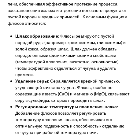
печи, обеспечивая эффективное протекание процесса
восстановления железа и отделение полезного продукта от
пустой породы и вредных примесей․ К основным функциям
флюсов относятся:
Шлакообразование:
Флюсы реагируют с пустой
породой руды (например, кремнеземом, глиноземом) и
золой кокса, образуя шлак․ Шлак должен обладать
определенными физико-химическими свойствами
(температурой плавления, вязкостью, основностью),
чтобы эффективно отделяться от чугуна и удалять
примеси․
Удаление серы:
Сера является вредной примесью,
ухудшающей качество чугуна․ Флюсы, особенно
содержащие известь (CaO) и магнезию (MgO), связывают
серу в сульфиды, которые переходят в шлак․
Регулирование температуры плавления шлака:
Добавление флюсов позволяет регулировать
температуру плавления шлака, обеспечивая его
оптимальную подвижность и способность к отделению
от чугуна при рабочей температуре печи․