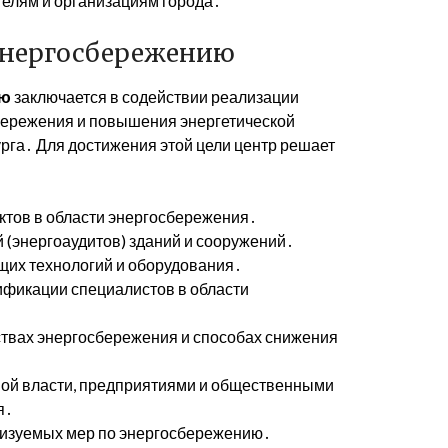
телям и организациям города․
 Энергосбережению
ию
заключается в содействии реализации
сбережения и повышения энергетической
рга․ Для достижения этой цели центр решает
ктов в области энергосбережения․
 (энергоаудитов) зданий и сооружений․
их технологий и оборудования․
фикации специалистов в области
вах энергосбережения и способах снижения
ной власти, предприятиями и общественными
я․
лизуемых мер по энергосбережению․