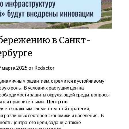
сбережению в Санкт-
ербурге
9 марта 2025
от
Redactor
 динамичным развитием, стремится к устойчивому
евую роль․ В условиях растущих цен на
необходимости защиты окружающей среды, вопросы
вятся приоритетными․
Центр по
ляется важным элементом этой стратегии,
ля различных секторов экономики и населения․ В
сть центра, его цели, задачи, а также