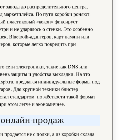
т завода до распределительного центра,
ад маркетплейса. По пути коробки роняют,
й пластиковый «кокон» фиксирует
утри и не ударялось о стенки. Это особенно
ек, Bluetooth-адаптеров, карт памяти или
еров, которые легко повредить при
о сети электроники, такие как DNS или
ень защиты и удобства выкладки. На это
.spb.ru
, предлагая индивидуальные формы под
уаров. Для крупной техники блистер
стал стандартом: по жёсткости такой формат
при этом легче и экономичнее.
и онлайн‑продаж
 продается не с полки, а из коробки склада: