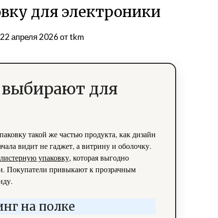
вку для электроники
в
22 апреля 2026
от
tkm
 выбирают для
аковку такой же частью продукта, как дизайн
чала видит не гаджет, а витрину и оболочку.
листерную упаковку
, которая выгодно
ти. Покупатели привыкают к прозрачным
иду.
нг на полке