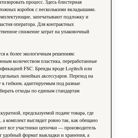
тизировать процесс. Здесь блистерная
сложных коробок с несколькими вкладышами.
мплектующие, запечатывают подложку и
частия оператора. Для контрактных
ственное снижение затрат на упаковочный
ся к более экологичным решениям:
нным количеством пластика, переработанные
ификацией FSC. Бренды вроде Logitech или
тдельных линейках аксессуаров. Переход на
у к гибким, адаптируемым под разные
обирать отходы по единым стандартам
ккуратной, предсказуемой подаче товара, где
 а комплект выглядит ровно так, как обещано
ают все участники цепочки — производитель
т удобный формат выкладки и хранения, а