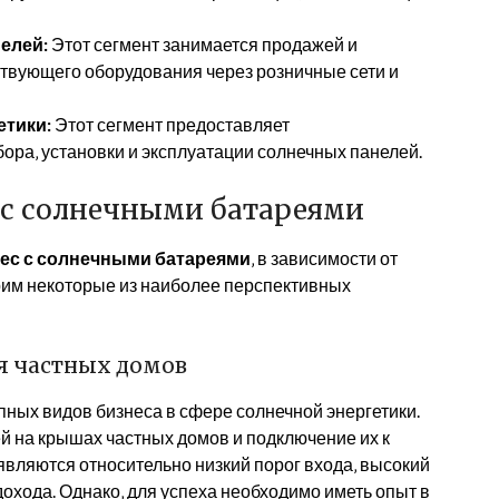
елей:
Этот сегмент занимается продажей и
ствующего оборудования через розничные сети и
етики:
Этот сегмент предоставляет
ора‚ установки и эксплуатации солнечных панелей.
 с солнечными батареями
ес с солнечными батареями
‚ в зависимости от
рим некоторые из наиболее перспективных
я частных домов
пных видов бизнеса в сфере солнечной энергетики.
й на крышах частных домов и подключение их к
являются относительно низкий порог входа‚ высокий
охода. Однако‚ для успеха необходимо иметь опыт в