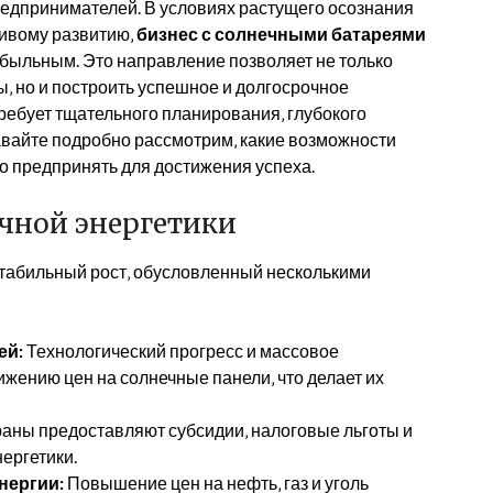
едпринимателей. В условиях растущего осознания
чивому развитию‚
бизнес с солнечными батареями
быльным. Это направление позволяет не только
‚ но и построить успешное и долгосрочное
требует тщательного планирования‚ глубокого
авайте подробно рассмотрим‚ какие возможности
мо предпринять для достижения успеха.
чной энергетики
стабильный рост‚ обусловленный несколькими
ей:
Технологический прогресс и массовое
ижению цен на солнечные панели‚ что делает их
аны предоставляют субсидии‚ налоговые льготы и
ергетики.
нергии:
Повышение цен на нефть‚ газ и уголь