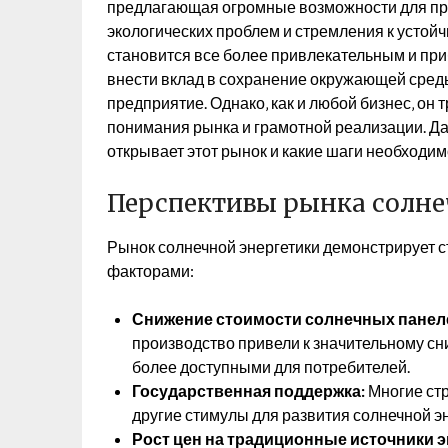
предлагающая огромные возможности для пр
экологических проблем и стремления к устой
становится все более привлекательным и при
внести вклад в сохранение окружающей среды
предприятие. Однако‚ как и любой бизнес‚ он 
понимания рынка и грамотной реализации. Д
открывает этот рынок и какие шаги необходи
Перспективы рынка солне
Рынок солнечной энергетики демонстрирует 
факторами:
Снижение стоимости солнечных панел
производство привели к значительному сн
более доступными для потребителей.
Государственная поддержка:
Многие стр
другие стимулы для развития солнечной эн
Рост цен на традиционные источники э