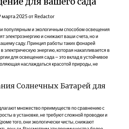
ение для вашего сада
9 марта 2025
от
Redactor
ли популярным и экологичным способом освещения
ят электроэнергию и снижают ваши счета, но и
вашему саду. Принцип работы таких фонарей
 в электрическую энергию, которая накапливается в
ргии для освещения сада ౼ это вклад в устойчивое
воляющая наслаждаться красотой природы, не
ния Солнечных Батарей для
длагают множество преимуществ по сравнению с
сты в установке, не требуют сложной проводки и
роме того, они экологически чисты, снижают
ить деньги. Рассмотрим эти преимущества более