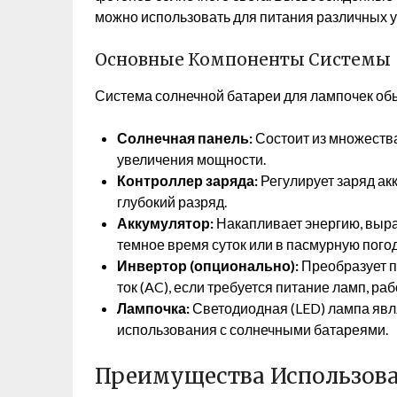
можно использовать для питания различных уст
Основные Компоненты Системы
Система солнечной батареи для лампочек обы
Солнечная панель:
Состоит из множеств
увеличения мощности.
Контроллер заряда:
Регулирует заряд ак
глубокий разряд.
Аккумулятор:
Накапливает энергию, выра
темное время суток или в пасмурную погод
Инвертор (опционально):
Преобразует п
ток (AC), если требуется питание ламп, ра
Лампочка:
Светодиодная (LED) лампа яв
использования с солнечными батареями.
Преимущества Использова