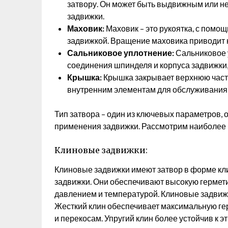
затвору. Он может быть выдвижным или н
задвижки.
Маховик:
Маховик – это рукоятка, с помо
задвижкой. Вращение маховика приводит 
Сальниковое уплотнение:
Сальниковое 
соединения шпинделя и корпуса задвижки,
Крышка:
Крышка закрывает верхнюю часть
внутренним элементам для обслуживания 
Тип затвора – один из ключевых параметров,
применения задвижки. Рассмотрим наиболее 
Клиновые задвижки:
Клиновые задвижки имеют затвор в форме кли
задвижки. Они обеспечивают высокую гермети
давлением и температурой. Клиновые задвижк
Жесткий клин обеспечивает максимальную гер
и перекосам. Упругий клин более устойчив к э