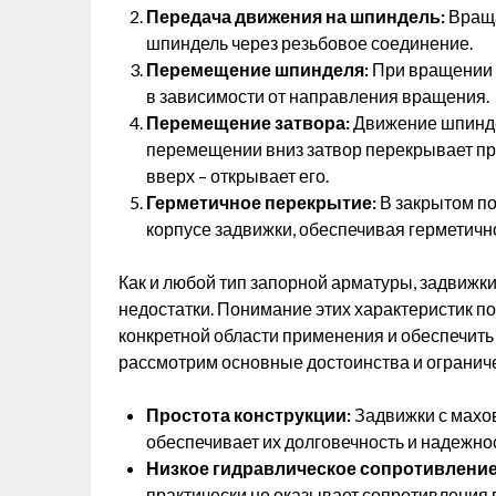
Передача движения на шпиндель:
Враща
шпиндель через резьбовое соединение.
Перемещение шпинделя:
При вращении 
в зависимости от направления вращения.
Перемещение затвора:
Движение шпинде
перемещении вниз затвор перекрывает пр
вверх – открывает его.
Герметичное перекрытие:
В закрытом по
корпусе задвижки, обеспечивая герметичн
Как и любой тип запорной арматуры, задвижк
недостатки. Понимание этих характеристик п
конкретной области применения и обеспечить
рассмотрим основные достоинства и ограниче
Простота конструкции:
Задвижки с махов
обеспечивает их долговечность и надежнос
Низкое гидравлическое сопротивление
практически не оказывает сопротивления 