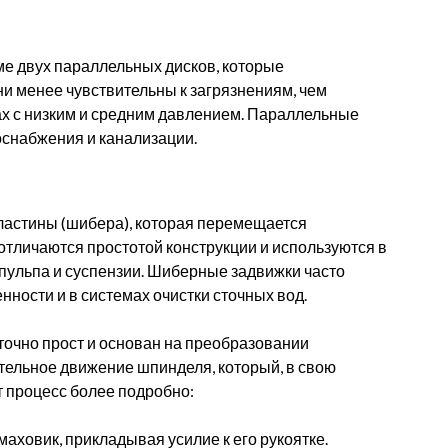
е двух параллельных дисков, которые
ни менее чувствительны к загрязнениям, чем
ах с низким и средним давлением. Параллельные
оснабжения и канализации.
астины (шибера), которая перемещается
отличаются простотой конструкции и используются в
 пульпа и суспензии. Шиберные задвижки часто
ости и в системах очистки сточных вод.
точно прост и основан на преобразовании
тельное движение шпинделя, который, в свою
т процесс более подробно:
аховик, прикладывая усилие к его рукоятке.