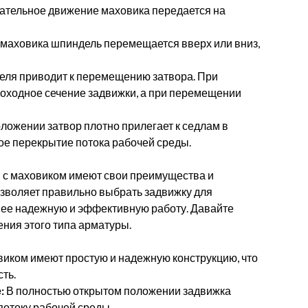
тельное движение маховика передается на
маховика шпиндель перемещается вверх или вниз,
ля приводит к перемещению затвора. При
оходное сечение задвижки, а при перемещении
ложении затвор плотно прилегает к седлам в
ое перекрытие потока рабочей среды.
и с маховиком имеют свои преимущества и
озволяет правильно выбрать задвижку для
 ее надежную и эффективную работу. Давайте
ния этого типа арматуры.
иком имеют простую и надежную конструкцию, что
ть.
:
В полностью открытом положении задвижка
потоку рабочей среды.