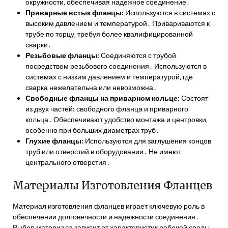
окружности‚ обеспечивая надежное соединение․
Приварные встык фланцы:
Используются в системах с
высоким давлением и температурой․ Привариваются к
трубе по торцу‚ требуя более квалифицированной
сварки․
Резьбовые фланцы:
Соединяются с трубой
посредством резьбового соединения․ Используются в
системах с низким давлением и температурой‚ где
сварка нежелательна или невозможна․
Свободные фланцы на приварном кольце:
Состоят
из двух частей: свободного фланца и приварного
кольца․ Обеспечивают удобство монтажа и центровки‚
особенно при больших диаметрах труб․
Глухие фланцы:
Используются для заглушения концов
труб или отверстий в оборудовании․ Не имеют
центрального отверстия․
Материалы Изготовления Фланцев
Материал изготовления фланцев играет ключевую роль в
обеспечении долговечности и надежности соединения․
Выбор материала зависит от характеристик рабочей среды‚